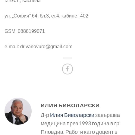
МБАЛ „ Каспела“
ул. „София” 64, бл.3, ет.4, кабинет 402
GSM: 0888199071
e-mail:
drivanovuro@gmail.com
ИЛИЯ БИВОЛАРСКИ
Д-р
Илия Биволарски
завършва
медицина през 1993 година в гр.
Пловдив. Работи като доцент в