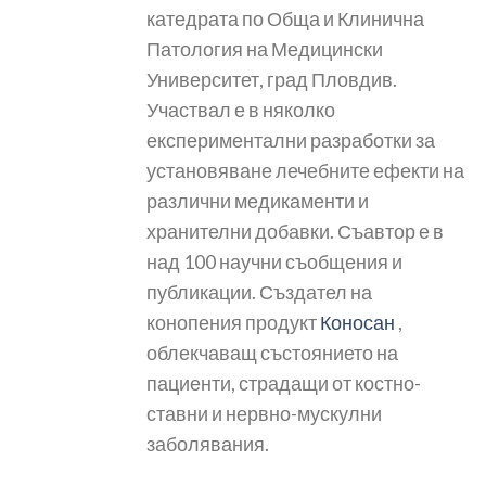
катедрата по Обща и Клинична
Патология на Медицински
Университет, град Пловдив.
Участвал е в няколко
експериментални разработки за
установяване лечебните ефекти на
различни медикаменти и
хранителни добавки. Съавтор е в
над 100 научни съобщения и
публикации. Създател на
конопения продукт
Коносан
,
облекчаващ състоянието на
пациенти, страдащи от костно-
ставни и нервно-мускулни
заболявания.