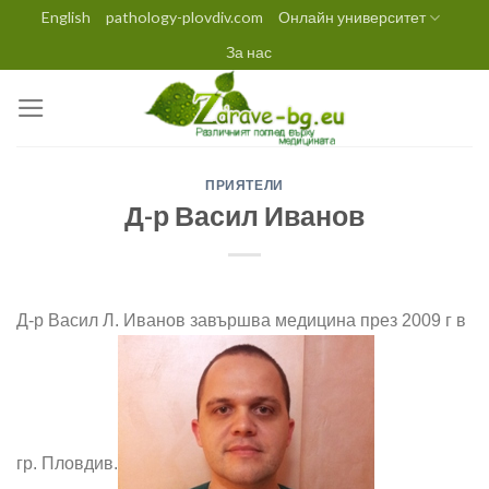
Skip
English
pathology-plovdiv.com
Онлайн университет
to
За нас
content
ПРИЯТЕЛИ
Д-р Васил Иванов
Д-р Васил Л. Иванов завършва медицина през 2009 г в
гр. Пловдив.