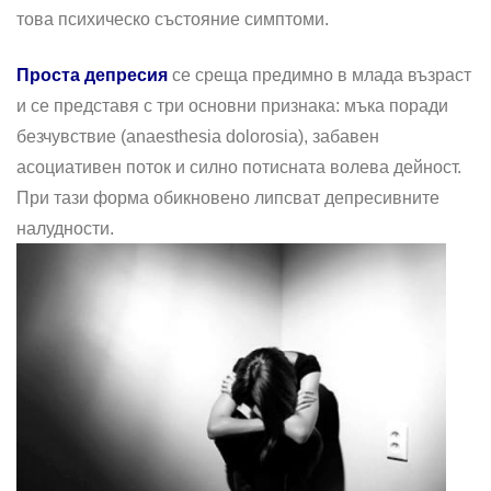
това психическо състояние симптоми.
Проста депресия
се среща предимно в млада възраст
и се представя с три основни признака: мъка поради
безчувствие (anaesthesia dolorosia), забавен
асоциативен поток и силно потисната волева дейност.
При тази форма обикновено липсват депресивните
налудности.