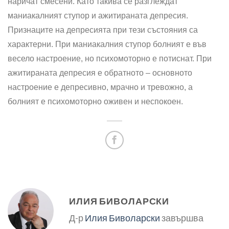
наричат смесени. Като такива се разглеждат
маниакалният ступор и ажитираната депресия.
Признаците на депресията при тези състояния са
характерни. При маниакалния ступор болният е във
весело настроение, но психомоторно е потиснат. При
ажитираната депресия е обратното – основното
настроение е депресивно, мрачно и тревожно, а
болният е психомоторно оживен и неспокоен.
ИЛИЯ БИВОЛАРСКИ
Д-р
Илия Биволарски
завършва