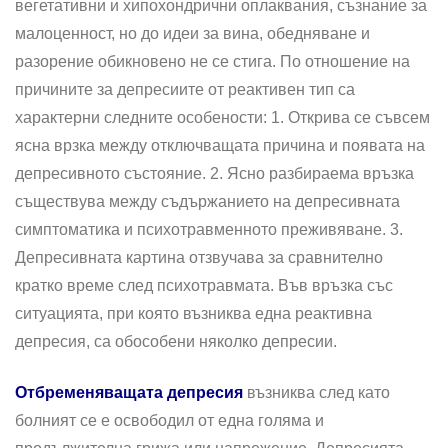
вегетативни и хипохондрични оплаквания, съзнание за
малоценност, но до идеи за вина, обедняване и
разорение обикновено не се стига. По отношение на
причините за депресиите от реактивен тип са
характерни следните особености: 1. Открива се съвсем
ясна врзка между отключващата причина и появата на
депресивното състояние. 2. Ясно разбираема връзка
съществува между съдържанието на депресивната
симптоматика и психотравменното преживяване. 3.
Депресивната картина отзвучава за сравнително
кратко време след психотравмата. Във връзка със
ситуацията, при която възниква една реактивна
депресия, са обособени няколко депресии.
Отбременяващата депресия
възниква след като
болният се е освободил от една голяма и