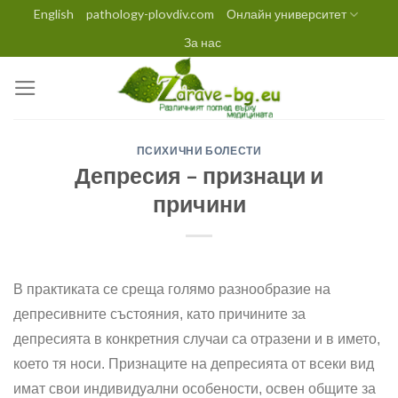
Skip
English
pathology-plovdiv.com
Онлайн университет
to
За нас
content
ПСИХИЧНИ БОЛЕСТИ
Депресия – признаци и
причини
В практиката се среща голямо разнообразие на
депресивните състояния, като причините за
депресията в конкретния случаи са отразени и в името,
което тя носи. Признаците на депресията от всеки вид
имат свои индивидуални особености, освен общите за