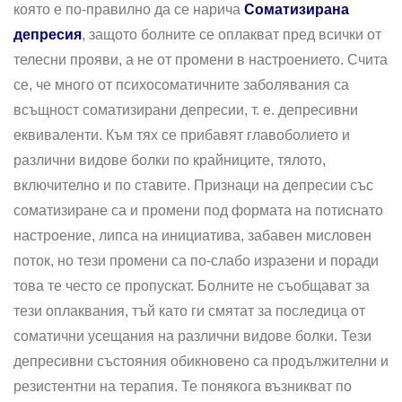
която е по-правилно да се нарича
Соматизирана
депресия
, защото болните се оплакват пред всички от
телесни прояви, а не от промени в настроението. Счита
се, че много от психосоматичните заболявания са
всъщност соматизирани депресии, т. е. депресивни
еквиваленти. Към тях се прибавят главоболието и
различни видове болки по крайниците, тялото,
включително и по ставите. Признаци на депресии със
соматизиране са и промени под формата на потиснато
настроение, липса на инициатива, забавен мисловен
поток, но тези промени са по-слабо изразени и поради
това те често се пропускат. Болните не съобщават за
тези оплаквания, тъй като ги смятат за последица от
соматични усещания на различни видове болки. Тези
депресивни състояния обикновено са продължителни и
резистентни на терапия. Те понякога възникват по