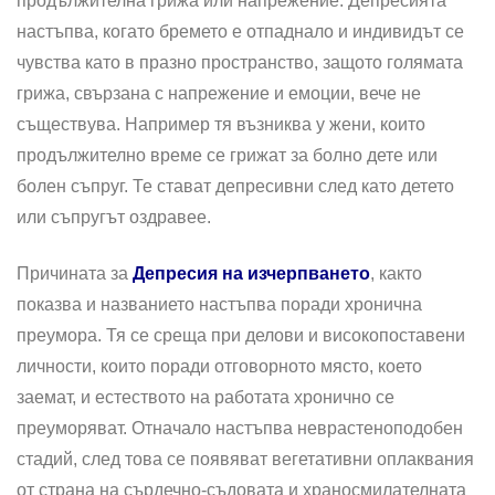
продължителна грижа или напрежение. Депресията
настъпва, когато бремето е отпаднало и индивидът се
чувства като в празно пространство, защото голямата
грижа, свързана с напрежение и емоции, вече не
съществува. Например тя възниква у жени, които
продължително време се грижат за болно дете или
болен съпруг. Те стават депресивни след като детето
или съпругът оздравее.
Причината за
Депресия
на изчерпването
, както
показва и названието настъпва поради хронична
преумора. Тя се среща при делови и високопоставени
личности, които поради отговорното място, което
заемат, и естеството на работата хронично се
преуморяват. Отначало настъпва неврастеноподобен
стадий, след това се появяват вегетативни оплаквания
от страна на сърдечно-съдовата и храносмилателната