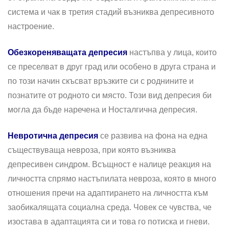
система и чак в третия стадий възниква депресивното
настроение.
Обезкореняващата депресия
настъпва у лица, които
се преселват в друг град или особено в друга страна и
по този начин скъсват връзките си с роднините и
познатите от родното си място. Този вид депресия би
могла да бъде наречена и Носталгична депресия.
Невротична депресия
се развива на фона на една
съществуваща невроза, при която възниква
депресивен синдром. Всъщност е налице реакция на
личността спрямо настъпилата невроза, която в много
отношения пречи на адаптирането на личността към
заобикалящата социална среда. Човек се чувства, че
изостава в адаптацията си и това го потиска и гневи.