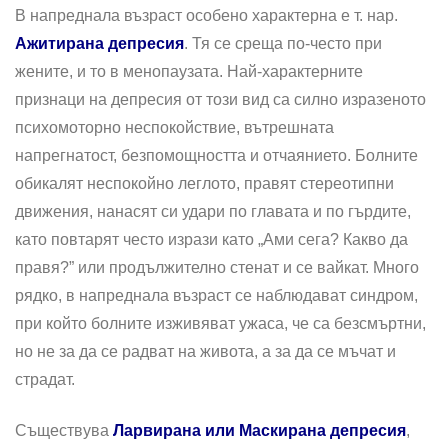
В напреднала възраст особено характерна е т. нар.
Ажитирана депресия
. Тя се среща по-често при
жените, и то в менопаузата. Най-характерните
признаци на депресия от този вид са силно изразеното
психомоторно неспокойствие, вътрешната
напрегнатост, безпомощността и отчаянието. Болните
обикалят неспокойно леглото, правят стереотипни
движения, нанасят си удари по главата и по гърдите,
като повтарят често изрази като „Ами сега? Какво да
правя?” или продължително стенат и се вайкат. Много
рядко, в напреднала възраст се наблюдават синдром,
при който болните изживяват ужаса, че са безсмъртни,
но не за да се радват на живота, а за да се мъчат и
страдат.
Съществува
Ларвирана или Маскирана депресия
,