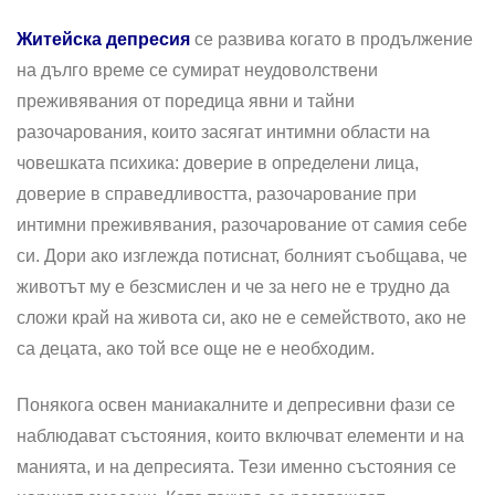
Житейска депресия
се развива когато в продължение
на дълго време се сумират неудоволствени
преживявания от поредица явни и тайни
разочарования, които засягат интимни области на
човешката психика: доверие в определени лица,
доверие в справедливостта, разочарование при
интимни преживявания, разочарование от самия себе
си. Дори ако изглежда потиснат, болният съобщава, че
животът му е безсмислен и че за него не е трудно да
сложи край на живота си, ако не е семейството, ако не
са децата, ако той все още не е необходим.
Понякога освен маниакалните и депресивни фази се
наблюдават състояния, които включват елементи и на
манията, и на депресията. Тези именно състояния се