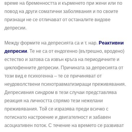
време на бременността и кърменето при жени или по
повод на други соматични заболявания и по своите
признаци не се отличават от останалите видове
депресии.
Между формите на депресията са и т. нар.
Реактивни
депресии
. Те не са от ендогенно (вътрешно, вродено)
естество и затова са извън кръга на периодичните и
циклофенните депресии. Причината за депресията от
този вид е психогенна – те се причиняват от
неудоволствени психотравматизиращи преживявания.
Депресивния синдром в тези случаи представлява
реакция на личността спрямо тези нежелани
преживявания. Той се изразява преди всичко с
потиснато настроение и двигателност и забавен
асоциативен поток. С течение на времето се развиват