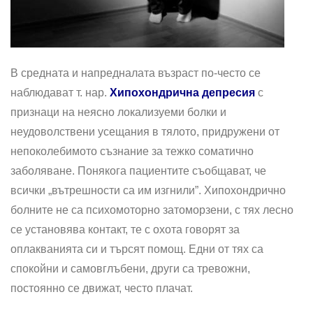
В средната и напредналата възраст по-често се
наблюдават т. нар.
Хипохондрична депресия
с
признаци на неясно локализуеми болки и
неудоволствени усещания в тялото, придружени от
непоколебимото съзнание за тежко соматично
заболяване. Понякога пациентите съобщават, че
всички „вътрешности са им изгнили”. Хипохондрично
болните не са психомоторно затоморзени, с тях лесно
се установява контакт, те с охота говорят за
оплакванията си и търсят помощ. Едни от тях са
спокойни и самовглъбени, други са тревожни,
постоянно се движат, често плачат.