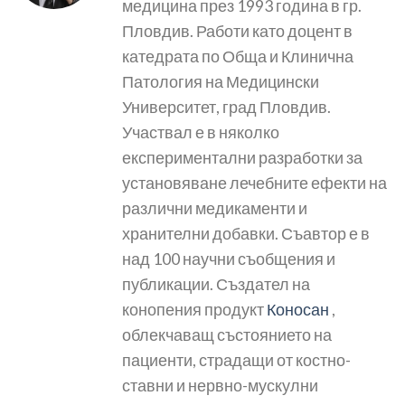
медицина през 1993 година в гр.
Пловдив. Работи като доцент в
катедрата по Обща и Клинична
Патология на Медицински
Университет, град Пловдив.
Участвал е в няколко
експериментални разработки за
установяване лечебните ефекти на
различни медикаменти и
хранителни добавки. Съавтор е в
над 100 научни съобщения и
публикации. Създател на
конопения продукт
Коносан
,
облекчаващ състоянието на
пациенти, страдащи от костно-
ставни и нервно-мускулни