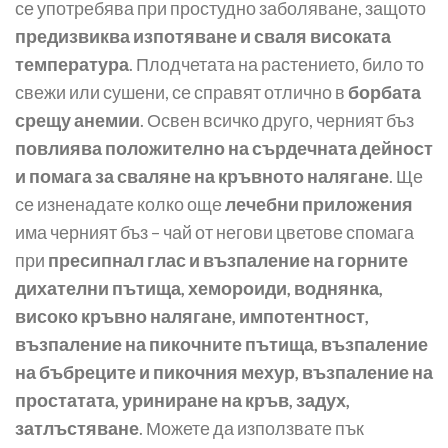
се употребява при простудно заболяване, защото
предизвиква изпотяване и сваля високата
температура
. Плодчетата на растението, било то
свежи или сушени, се справят отлично в
борбата
срещу анемии
. Освен всичко друго, черният бъз
повлиява положително на сърдечната дейност
и помага за сваляне на кръвното налягане
. Ще
се изненадате колко още
лечебни приложения
има черният бъз – чай от негови цветове спомага
при
пресипнал глас и възпаление на горните
дихателни пътища, хемороиди, воднянка,
високо кръвно налягане, импотентност,
възпаление на пикочните пътища, възпаление
на бъбреците и пикочния мехур, възпаление на
простатата, уриниране на кръв, задух,
затлъстяване
. Можете да използвате пък