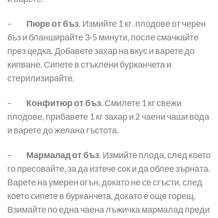
–
Пюре от бъз
. Измийте 1 кг. плодове от черен
бъз и бланширайте 3-5 минути, после смачкайте
през цедка. Добавете захар на вкус и варете до
кипване. Сипете в стъклени бурканчета и
стерилизирайте.
–
Конфитюр от бъз
. Смилете 1 кг свежи
плодове, прибавете 1 кг захар и 2 чаени чаши вода
и варете до желана гъстота.
–
Мармалад от бъз
. Измийте плода, след което
го пресовайте, за да изтече сок и да облее зърната.
Варете на умерен огън, докато не се сгъсти, след
което сипете в бурканчета, докато е още горещ.
Взимайте по една чаена лъжичка мармалад преди