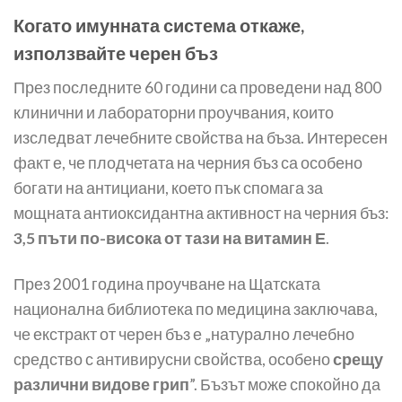
Когато имунната система откаже,
използвайте черен бъз
През последните 60 години са проведени над 800
клинични и лабораторни проучвания, които
изследват лечебните свойства на бъза. Интересен
факт е, че плодчетата на черния бъз са особено
богати на антициани, което пък спомага за
мощната антиоксидантна активност на черния бъз:
3,5 пъти по-висока от тази на витамин Е
.
През 2001 година проучване на Щатската
национална библиотека по медицина заключава,
че екстракт от черен бъз е „натурално лечебно
средство с антивирусни свойства, особено
срещу
различни видове грип
”. Бъзът може спокойно да