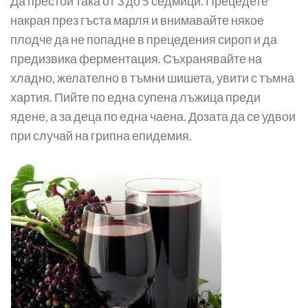
Да престои така от 3 до 5 седмици. Прецедете
накрая през гъста марля и внимавайте някое
плодче да не попадне в прецедения сироп и да
предизвика ферментация. Съхранявайте на
хладно, желателно в тъмни шишета, увити с тъмна
хартия. Пийте по една супена лъжица преди
ядене, а за деца по една чаена. Дозата да се удвои
при случай на грипна епидемия.