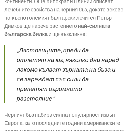
континенти. Още Хипократ и Плиний описват
лечебните свойства на черния бъз, докато векове
по-късно големият български лечител Петър
Димков ще нарече растението
най-силната
българска билка
и ще възкликне:
„Лястовиците, преди да
отлетят на юг, няколко дни наред
лакомо кълват зърната на бъза и
се зареждат със сили да
прелетят огромното
разстояние”
Черният бъз набира силна популярност извън
Европа, като последните години американските