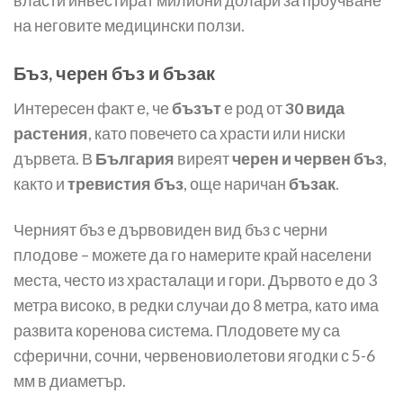
власти инвестират милиони долари за проучване
на неговите медицински ползи.
Бъз, черен бъз и бъзак
Интересен факт е, че
бъзът
е род от
30 вида
растения
, като повечето са храсти или ниски
дървета. В
България
виреят
черен и червен бъз
,
както и
тревистия бъз
, още наричан
бъзак
.
Черният бъз е дървовиден вид бъз с черни
плодове – можете да го намерите край населени
места, често из храсталаци и гори. Дървото е до 3
метра високо, в редки случаи до 8 метра, като има
развита коренова система. Плодовете му са
сферични, сочни, червеновиолетови ягодки с 5-6
мм в диаметър.