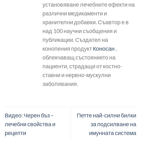
установяване лечебните ефекти на
различни медикаменти и
хранителни добавки. Съавтор е в
над 100 научни съобщения и
публикации. Създател на
конопения продукт
Коносан
,
облекчаващ състоянието на
пациенти, страдащи от костно-
ставни и нервно-мускулни
заболявания.
Видео: Черен бъз –
Петте най-силни билки
лечебни свойства и
за подсилване на
рецепти
имунната система