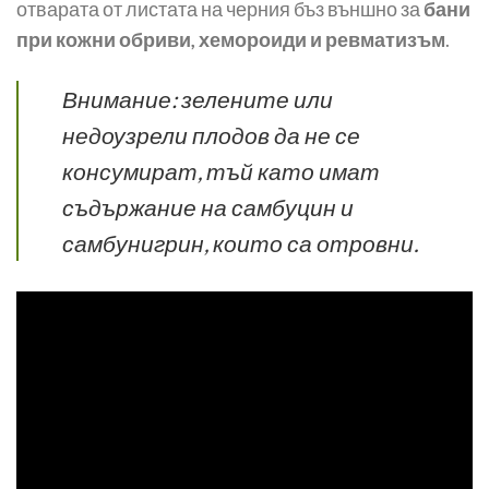
отварата от листата на черния бъз външно за
бани
при кожни обриви, хемороиди и ревматизъм
.
Внимание: зелените или
недоузрели плодов да не се
консумират, тъй като имат
съдържание на самбуцин и
самбунигрин, които са отровни.