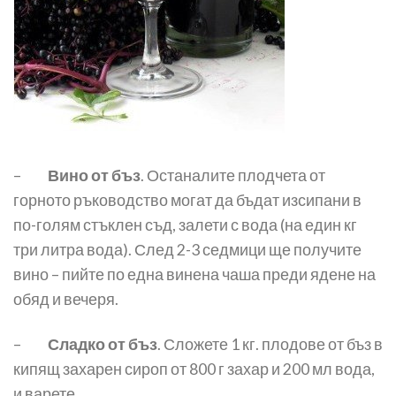
–
Вино от бъз
. Останалите плодчета от
горното ръководство могат да бъдат изсипани в
по-голям стъклен съд, залети с вода (на един кг
три литра вода). След 2-3 седмици ще получите
вино – пийте по една винена чаша преди ядене на
обяд и вечеря.
–
Сладко от бъз
. Сложете 1 кг. плодове от бъз в
кипящ захарен сироп от 800 г захар и 200 мл вода,
и варете.