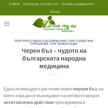
Skip
English
pathology-plovdiv.com
Онлайн университет
to
За нас
content
ПРИ ПРОСТУДНИ ЗАБОЛЯВАНИЯ
,
ПРИ СЪРДЕЧНИ
ПРОБЛЕМИ
,
ПРИ ХЕМОРОИДИ
Черен бъз – чудото на
българската народна
медицина
Едва ли има друго растение освен
черния бъз
, на
което хора да се възхищават на неговото мощно
антитоксично действие
през времена и