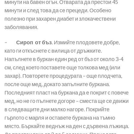
минути на бавен огън. Отварата да престои 45
минути и след това да се прецеди. Особено
полезно при захарен диабет и злокачествени
заболявания.
–
Сироп от бъз
. Измийте плодовете добре,
като ги откъснете с вилица от дръжките.
Напълнете в буркан един ред от бъз от около 3-4
см, след което поставете още толкова мед (или
захар). Повторете процедурата – още плодчета,
после още мед, докато запълните буркана.
Последният пласт на буркана да е покрит с повече
мед, но не го пълнете догоре – сместа ще се движи
в следващите дни малко нагоре. Покрийте
гърлото с марля и оставете буркана на тъмно
място. Бъркайте веднъж на ден с дървена лъжица.