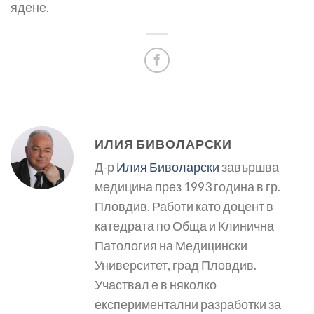
ядене.
ИЛИЯ БИВОЛАРСКИ
Д-р
Илия Биволарски
завършва
медицина през 1993 година в гр.
Пловдив. Работи като доцент в
катедрата по Обща и Клинична
Патология на Медицински
Университет, град Пловдив.
Участвал е в няколко
експериментални разработки за