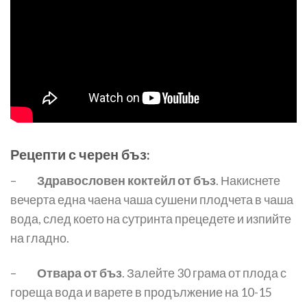
Рецепти с черен бъз:
–
Здравословен коктейл от бъз
. Накиснете
вечерта една чаена чаша сушени плодчета в чаша
вода, след което на сутринта прецедете и изпийте
на гладно.
–
Отвара от бъз
. Залейте 30 грама от плода с
гореща вода и варете в продължение на 10-15